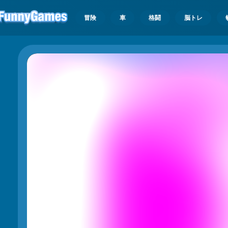
冒険
車
格闘
脳トレ