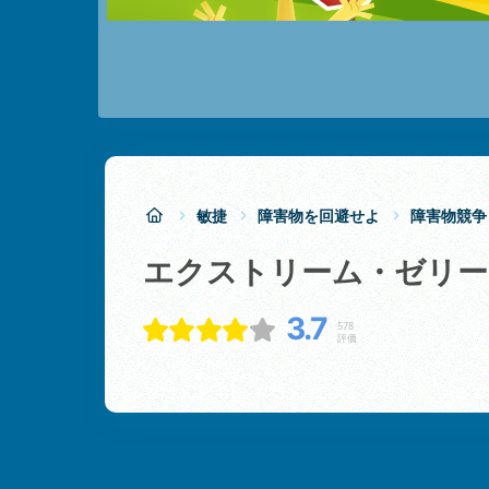
敏捷
障害物を回避せよ
障害物競争
エクストリーム・ゼリー
3.7
578
評価