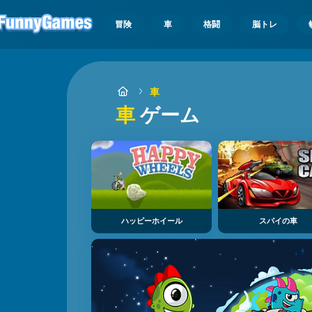
冒険
車
格闘
脳トレ
車
車
ゲーム
ハッピーホイール
スパイの車