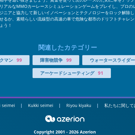
リアルなMMOカーレースシミュレーションゲームをプレイし、プロの
ジニアと協力して新しいイノベーションとテクノロジーをロック解除し
るか、素晴らしい流線型の高速の車で危険な都市のドリフトチャレンジに
ょう！
関連したカテゴリー
クマン
99
障害物競争
99
ウォータースライダー
アーケードシューティング
91
i seimei
Kukki seimei
Riyou kiyaku
私たちに関して
Copyright 2001 - 2026 Azerion