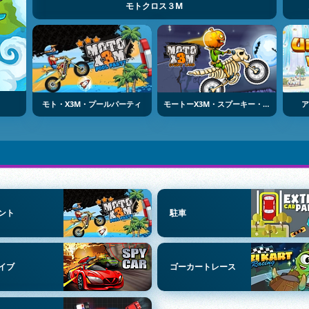
モトクロス３M
モト・X3M・プールパーティ
モートーX3M・スプーキー・ランド
ア
ント
駐車
イブ
ゴーカートレース