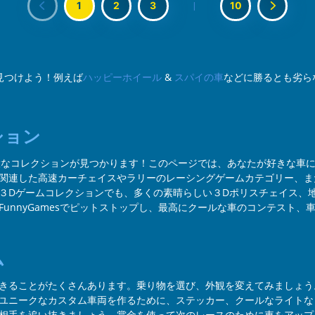
1
2
3
|
10
ンを見つけよう！例えば
ハッピーホイール
&
スパイの車
などに勝るとも劣ら
ション
の膨大なコレクションが見つかります！このページでは、あなたが好きな
関連した高速カーチェイスやラリーのレーシングゲームカテゴリー、ま
３Dゲームコレクションでも、多くの素晴らしい３Dポリスチェイス、
unnyGamesでピットストップし、最高にクールな車のコンテスト
ム
きることがたくさんあります。乗り物を選び、外観を変えてみましょう
ユニークなカスタム車両を作るために、ステッカー、クールなライトな
相手を追い抜きましょう。賞金を使って次のレースのために車をアップ