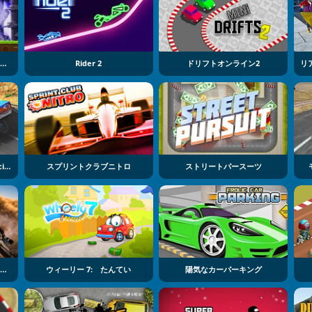
Xトライアルレーシング：マウンテンアドベンチャー
Rider 2
ドリフトオンライン2
Monster Truck Extreme Racing
スプリントクラブニトロ
ストリートパースーツ
Xtreme Dirt Bike Racing Game
ウィーリー 7: たんてい
陽気なカーパーキング