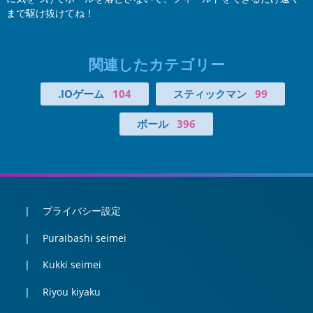
まで駆け抜けてね！
関連したカテゴリー
.IOゲーム
104
スティックマン
99
ボール
396
プライバシー設定
Puraibashi seimei
Kukki seimei
Riyou kiyaku