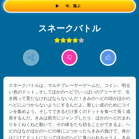
今、遊ぶ
スネークバトル
スネークバトルは、マルチプレーヤーゲームだ。コイン、明る
い色のドット...そしてほかのヘビでいっぱいのアリーナで、生
き残って育たなければならないんだ！きみのヘビの頭がほかの
ヘビにぶつからないようにするんだよ。新しい皮のためにコイ
ンを集めよう。そしてできるだけ多くのドットを食べて長く成
長するんだ。きみは前方にジャンプしたり、ほかのヘビのまわ
りをくねくねと動いて、その体をたち切ることができるよ。ヘ
ビのはながほかのヘビの体にぶつかったらきみの負けで、体が
はじけてドットになってほかのヘビに食べられちゃうよ。きみ