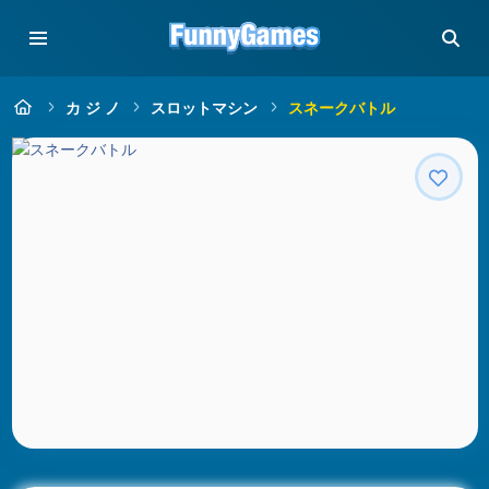
カ ジ ノ
スロットマシン
スネークバトル