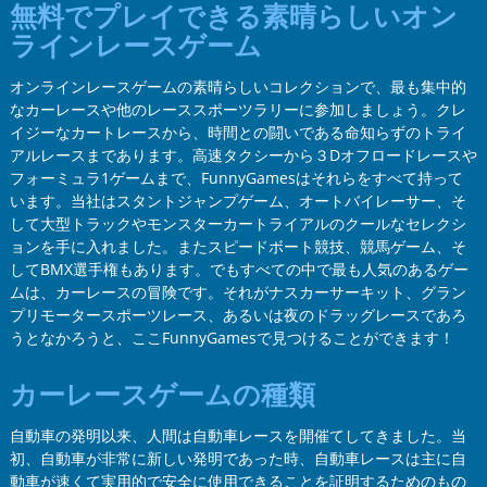
無料でプレイできる素晴らしいオン
ラインレースゲーム
オンラインレースゲームの素晴らしいコレクションで、最も集中的
なカーレースや他のレーススポーツラリーに参加しましょう。クレ
イジーなカートレースから、時間との闘いである命知らずのトライ
アルレースまであります。高速タクシーから３Dオフロードレースや
フォーミュラ1ゲームまで、FunnyGamesはそれらをすべて持って
います。当社はスタントジャンプゲーム、オートバイレーサー、そ
して大型トラックやモンスターカートライアルのクールなセレクシ
ョンを手に入れました。またスピードボート競技、競馬ゲーム、そ
してBMX選手権もあります。でもすべての中で最も人気のあるゲー
ムは、カーレースの冒険です。それがナスカーサーキット、グラン
プリモータースポーツレース、あるいは夜のドラッグレースであろ
うとなかろうと、ここFunnyGamesで見つけることができます！
カーレースゲームの種類
自動車の発明以来、人間は自動車レースを開催てしてきました。当
初、自動車が非常に新しい発明であった時、自動車レースは主に自
動車が速くて実用的で安全に使用できることを証明するためのもの