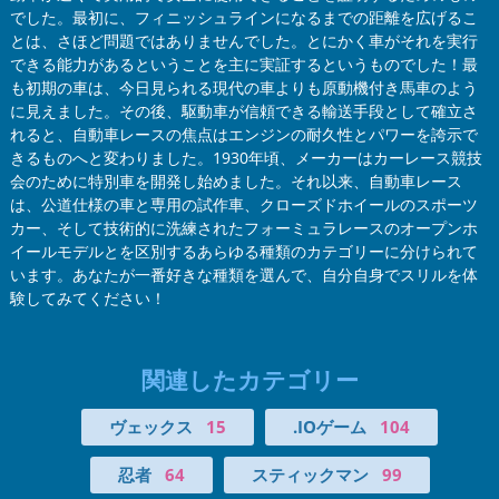
でした。最初に、フィニッシュラインになるまでの距離を広げるこ
とは、さほど問題ではありませんでした。とにかく車がそれを実行
できる能力があるということを主に実証するというものでした！最
も初期の車は、今日見られる現代の車よりも原動機付き馬車のよう
に見えました。その後、駆動車が信頼できる輸送手段として確立さ
れると、自動車レースの焦点はエンジンの耐久性とパワーを誇示で
きるものへと変わりました。1930年頃、メーカーはカーレース競技
会のために特別車を開発し始めました。それ以来、自動車レース
は、公道仕様の車と専用の試作車、クローズドホイールのスポーツ
カー、そして技術的に洗練されたフォーミュラレースのオープンホ
イールモデルとを区別するあらゆる種類のカテゴリーに分けられて
います。あなたが一番好きな種類を選んで、自分自身でスリルを体
験してみてください！
関連したカテゴリー
ヴェックス
15
.IOゲーム
104
忍者
64
スティックマン
99