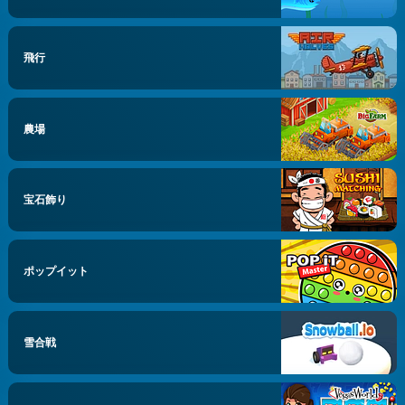
飛行
農場
宝石飾り
ポップイット
雪合戦