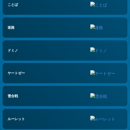
ことば
迷路
ドミノ
ヤートゼー
雪合戦
ルーレット