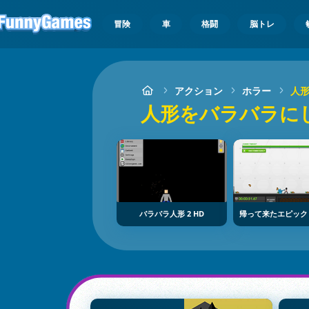
冒険
車
格闘
脳トレ
アクション
ホラー
人
人形をバラバラに
バラバラ人形 2 HD
帰って来たエピック