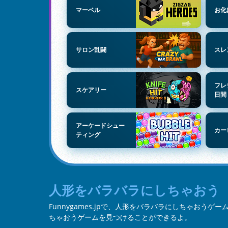
マーベル
お化
サロン乱闘
スレ
フレ
スケアリー
日間
アーケードシュー
カー
ティング
人形をバラバラにしちゃおう
Funnygames.jpで、人形をバラバラにしちゃおう
ちゃおうゲームを見つけることができるよ。