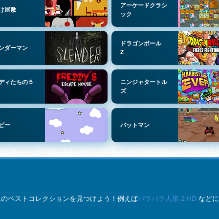
アーケードクラシ
け屋敷
ック
ドラゴンボール
ンダーマン
Z
ディたちの５
ニンジャタートル
ズ
ビー
バットマン
ゲームのベストコレクションを見つけよう！例えば
バラバラ人形 2 HD
などに