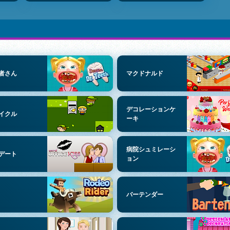
者さん
マクドナルド
デコレーションケ
イクル
ーキ
病院シュミレーシ
デート
ョン
バーテンダー