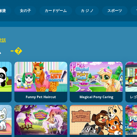
敏捷
女の子
カードゲーム
カ ジ ノ
スポーツ
世話
ム
-�
Funny Pet Haircut
Magical Pony Caring
レゴ