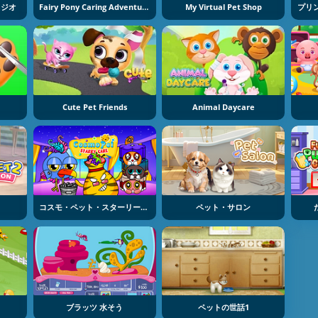
タジオ
Fairy Pony Caring Adventure
My Virtual Pet Shop
Cute Pet Friends
Animal Daycare
コスモ・ペット・スターリー・ケア
ペット・サロン
ブラッツ 水そう
ペットの世話1