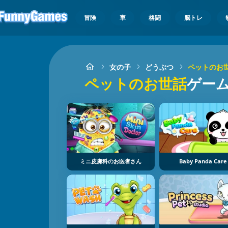
冒険
車
格闘
脳トレ
女の子
どうぶつ
ペットのお
ペットのお世話
ゲー
ミニ皮膚科のお医者さん
Baby Panda Care