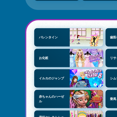
バレンタイン
歯医
お化粧
リサ
イルカのジャンプ
シム
赤ちゃんのハーゼ
乗馬
ル