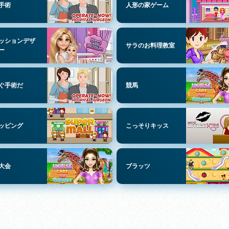
手術
人形の家ゲーム
ッションデザ
サラのお料理教室
ー
ぐ手術だ
競馬
ッピング
こっそりキッス
大会
ブラッツ