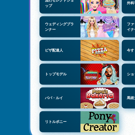
流行セレクトショ
外科
ップ
ウェディングプラ
ファ
ンナー
イナ
ピザ配達人
今す
トップモデル
ショ
パパ・ルイ
馬術
リトルポニー