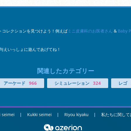
のベストコレクションを見つけよう！例えば
ミニ皮膚科のお医者さん
&
Baby 
与えいっしょに遊んであげてね！
関連したカテゴリー
アーケード
966
シミュレーション
324
レゴ
i seimei
Kukki seimei
Riyou kiyaku
私たちに関して