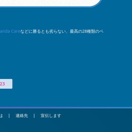
Panda Care
などに勝るとも劣らない、最高の28種類のペ
23
は
連絡先
宣伝します