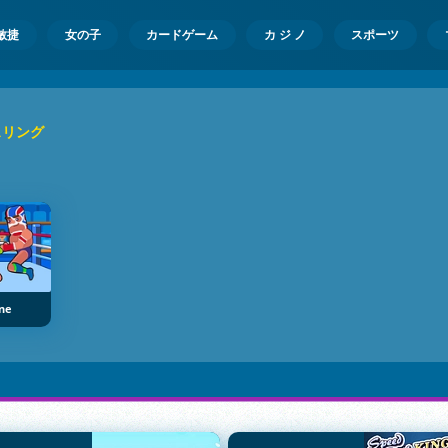
敏捷
女の子
カードゲーム
カ ジ ノ
スポーツ
スリング
ine