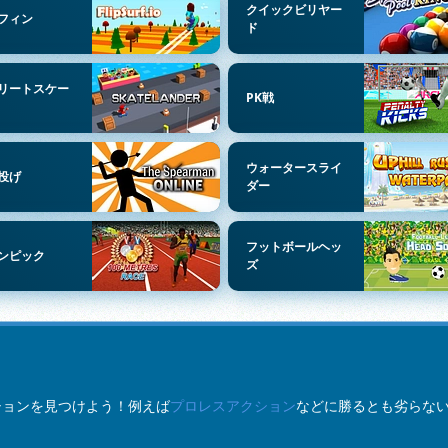
クイックビリヤー
フィン
ド
リートスケー
PK戦
ウォータースライ
投げ
ダー
フットボールヘッ
ンピック
ズ
レクションを見つけよう！例えば
プロレスアクション
などに勝るとも劣らな