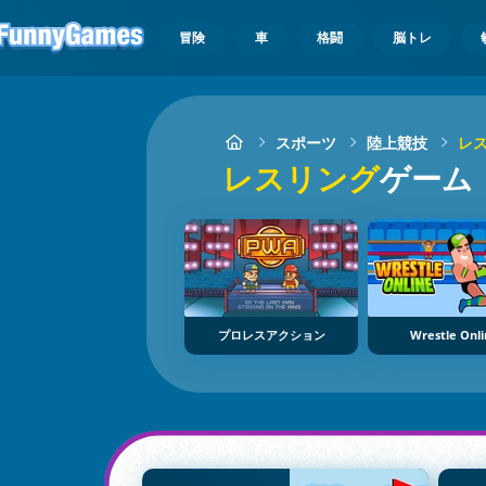
冒険
車
格闘
脳トレ
スポーツ
陸上競技
レ
レスリング
ゲーム
プロレスアクション
Wrestle Onl