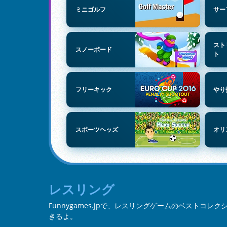
ミニゴルフ
サー
スト
スノーボード
ト
フリーキック
やり
スポーツヘッズ
オリ
レスリング
Funnygames.jpで、レスリングゲームのベストコ
きるよ。