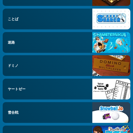
ことば
迷路
ドミノ
ヤートゼー
雪合戦