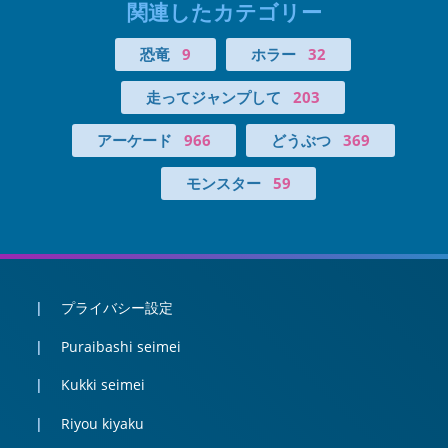
関連したカテゴリー
恐竜
9
ホラー
32
走ってジャンプして
203
アーケード
966
どうぶつ
369
モンスター
59
プライバシー設定
Puraibashi seimei
Kukki seimei
Riyou kiyaku