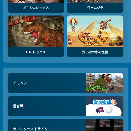
メキシコレックス
ワームジラ
L.A. レックス
深い砂の中の怪物
イモムシ
雪合戦
カウンターストライク