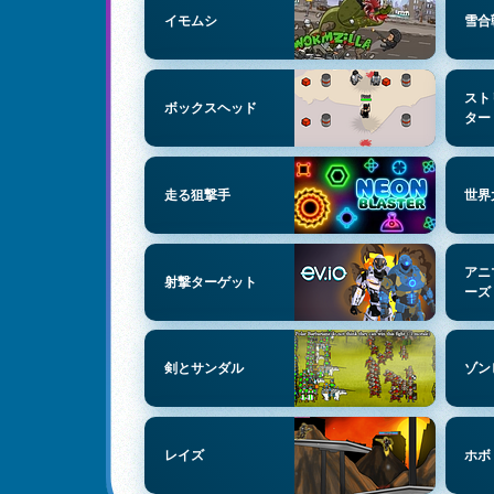
イモムシ
雪合
スト
ボックスヘッド
ター
走る狙撃手
世界
アニ
射撃ターゲット
ーズ
剣とサンダル
ゾン
レイズ
ホボ