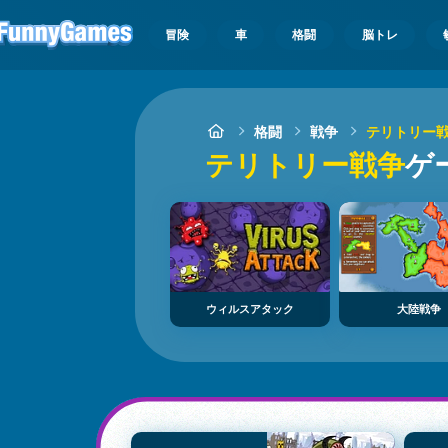
冒険
車
格闘
脳トレ
格闘
戦争
テリトリー
テリトリー戦争
ゲ
ウィルスアタック
大陸戦争