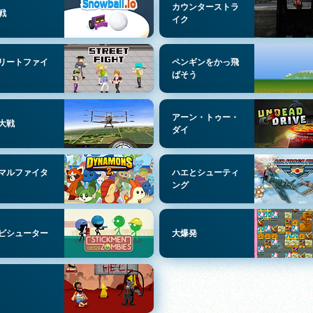
カウンターストラ
戦
イク
リートファイ
ペンギンをかっ飛
ばそう
アーン・トゥー・
大戦
ダイ
マルファイタ
ハエとシューティ
ング
ビシューター
大爆発