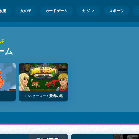
敏捷
女の子
カードゲーム
カ ジ ノ
スポーツ
戦争
ーム
ミン‐ヒーロー：賢者の塔