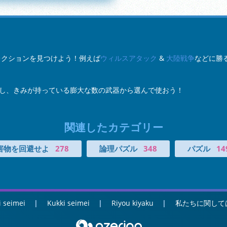
トコレクションを見つけよう！例えば
ウィルスアタック
&
大陸戦争
などに勝
し、きみが持っている膨大な数の武器から選んで使おう！
関連したカテゴリー
害物を回避せよ
278
論理パズル
348
パズル
14
i seimei
Kukki seimei
Riyou kiyaku
私たちに関して