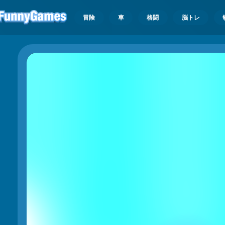
冒険
車
格闘
脳トレ