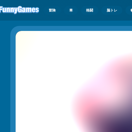
冒険
車
格闘
脳トレ