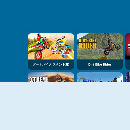
ダートバイク スタント3D
Dirt Bike Rider
Xtreme Dirt Bike Racing Game
Dirt Bike Extreme Stunts