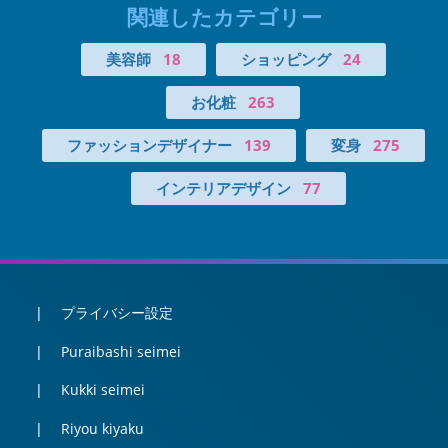
関連したカテゴリー
美容師
18
ショッピング
24
お化粧
263
ファッションデザイナー
139
変身
275
インテリアデザイン
77
プライバシー設定
Puraibashi seimei
Kukki seimei
Riyou kiyaku