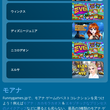
ウィンクス
ディズニージュニア
ニコロデオン
エルサ
モアナ
Funnygames.jpで、モアナ ゲームのベストコレクションを見つけ
よう！例えば
モアナ：カカモラカオス
&
エキゾチックなプリンセス
のメイクアップ
などに勝るとも劣らない、最高の3種類のモアナ ゲ