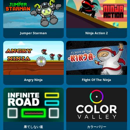
Jumper Starman
Ninja Action 2
Angry Ninja
Flight Of The Ninja
果てしない道
カラーバリー