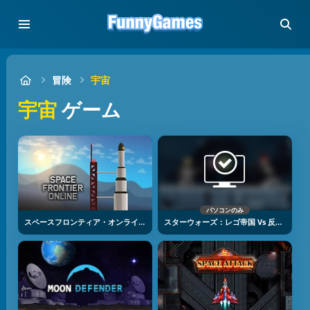
冒険
宇宙
宇宙
ゲーム
パソコンのみ
スペースフロンティア・オンライン
スターウォーズ：レゴ帝国 Vs 反逆者たち