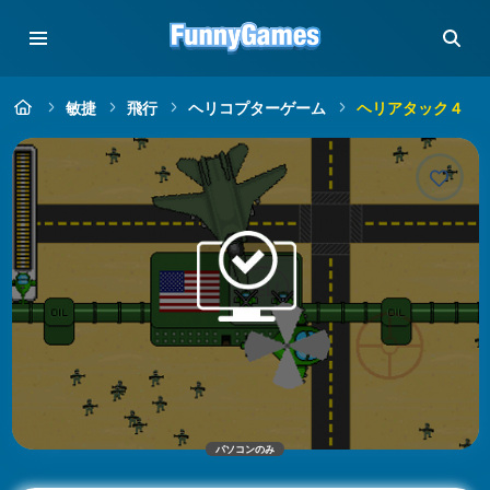
敏捷
飛行
ヘリコプターゲーム
ヘリアタック４
パソコンのみ