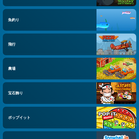
魚釣り
飛行
農場
宝石飾り
ポップイット