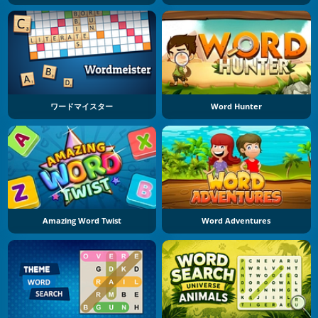
ワードマイスター
Word Hunter
Amazing Word Twist
Word Adventures