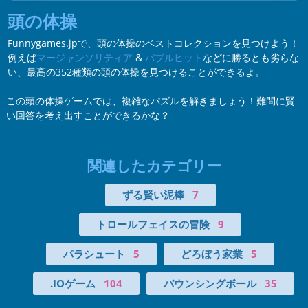
頭の体操
Funnygames.jpで、頭の体操のベストコレクションを見つけよう！
例えば
マージャンソリティア
&
バブルヒット
などに勝るとも劣らな
い、最高の352種類の頭の体操を見つけることができるよ。
この頭の体操ゲームでは、複雑なパズルを解きましょう！難問に賢
い回答を考え出すことができるかな？
関連したカテゴリー
ずる賢い泥棒
7
トロールフェイスの冒険
9
パラシュート
5
どろぼう家業
5
.IOゲーム
104
バウンシングボール
35