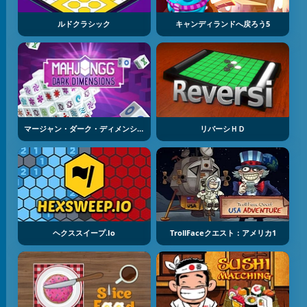
ルドクラシック
キャンディランドへ戻ろう5
マージャン・ダーク・ディメンション
リバーシＨＤ
ヘクススイープ.io
TrollFaceクエスト：アメリカ1