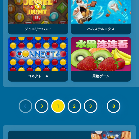
ジュエリーハント
ハムステルニクス
コネクト ４
果物ゲーム
1
2
3
|
8