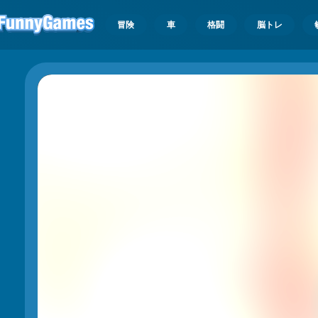
冒険
車
格闘
脳トレ