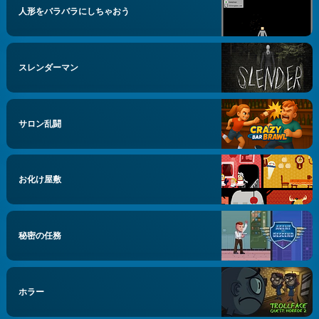
人形をバラバラにしちゃおう
スレンダーマン
サロン乱闘
お化け屋敷
秘密の任務
ホラー