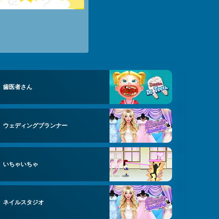
歯医者さん
ウェディングプランナー
いちゃいちゃ
ネイルスタジオ