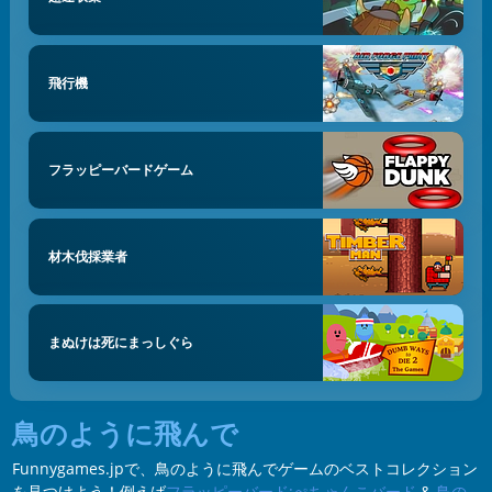
飛行機
フラッピーバードゲーム
材木伐採業者
まぬけは死にまっしぐら
鳥のように飛んで
Funnygames.jpで、鳥のように飛んでゲームのベストコレクション
を見つけよう！例えば
フラッピーバード:ぺちゃんこバード
&
鳥の