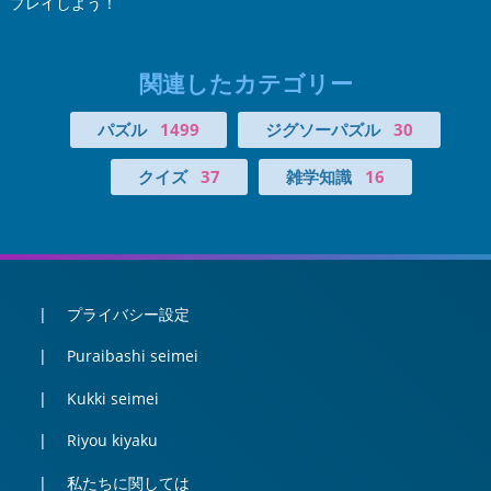
プレイしよう！
関連したカテゴリー
パズル
1499
ジグソーパズル
30
クイズ
37
雑学知識
16
プライバシー設定
Puraibashi seimei
Kukki seimei
Riyou kiyaku
私たちに関しては