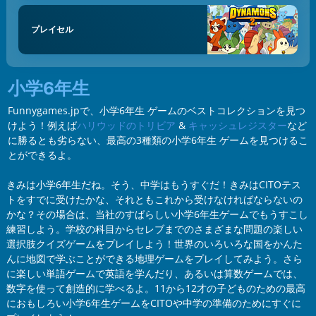
プレイセル
小学6年生
Funnygames.jpで、小学6年生 ゲームのベストコレクションを見つ
けよう！例えば
ハリウッドのトリビア
&
キャッシュレジスター
など
に勝るとも劣らない、最高の3種類の小学6年生 ゲームを見つけるこ
とができるよ。
きみは小学6年生だね。そう、中学はもうすぐだ！きみはCITOテス
トをすでに受けたかな、それともこれから受けなければならないの
かな？その場合は、当社のすばらしい小学6年生ゲームでもうすこし
練習しよう。学校の科目からセレブまでのさまざまな問題の楽しい
選択肢クイズゲームをプレイしよう！世界のいろいろな国をかんた
んに地図で学ぶことができる地理ゲームをプレイしてみよう。さら
に楽しい単語ゲームで英語を学んだり、あるいは算数ゲームでは、
数字を使って創造的に学べるよ。11から12才の子どものための最高
におもしろい小学6年生ゲームをCITOや中学の準備のためにすぐに