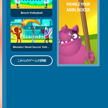
Beach Volleyball
Monster Head Soccer Volleyball
これらのゲームの詳細