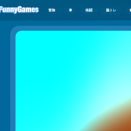
冒険
車
格闘
脳トレ