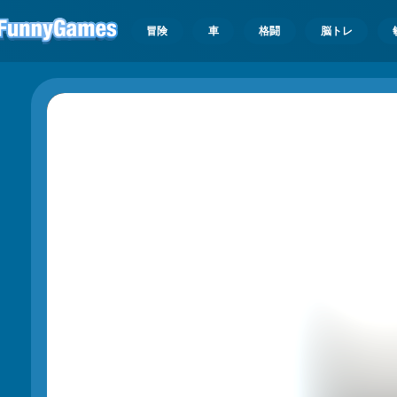
冒険
車
格闘
脳トレ