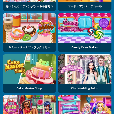
完ぺきなウエディングケーキを作ろう
マージ・アンド・デコール
ヤミー・ドーナツ・ファクトリー
Candy Cake Maker
Cake Master Shop
Chic Wedding Salon