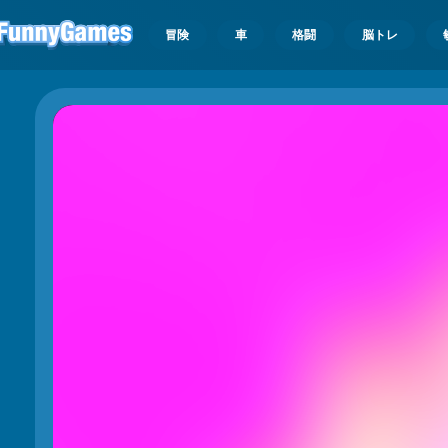
冒険
車
格闘
脳トレ