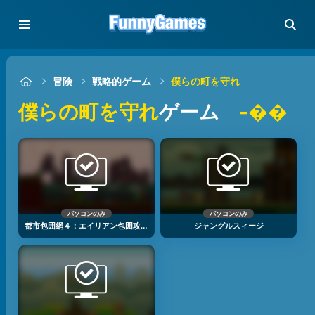
冒険
戦略的ゲーム
僕らの町を守れ
僕らの町を守れ
ゲーム
-��
パソコンのみ
パソコンのみ
都市包囲網４：エイリアン包囲攻撃
ジャングルスィージ