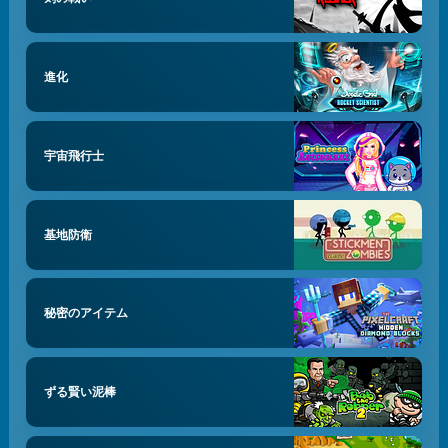
進化
宇宙飛行士
基地防衛
秘密のアイテム
ずる賢い泥棒