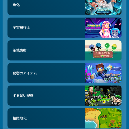
進化
宇宙飛行士
基地防衛
秘密のアイテム
ずる賢い泥棒
植民地化