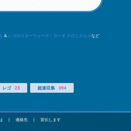
ち
&
レゴのスターウォーズ：ヨーダ クロニクルズ
など
レゴ
23
超速収集
394
は
連絡先
宣伝します