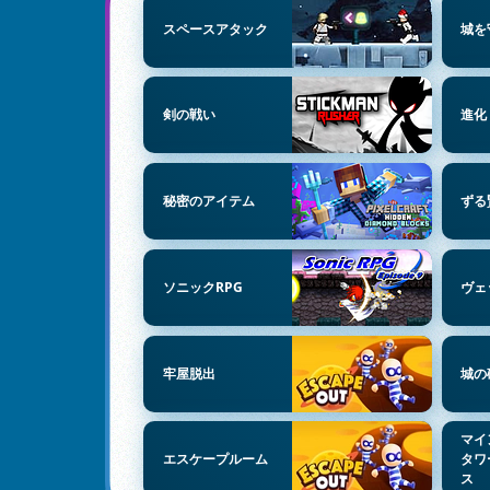
スペースアタック
城を
剣の戦い
進化
秘密のアイテム
ずる
ソニックRPG
ヴェ
牢屋脱出
城の
マイ
エスケープルーム
タワ
ス