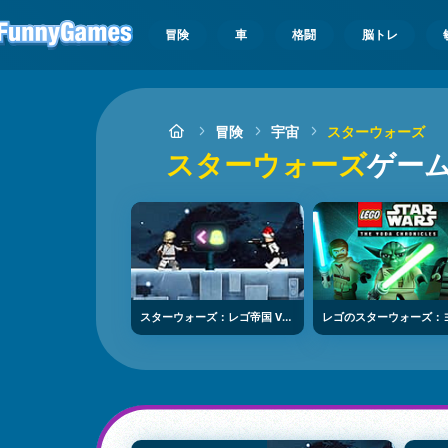
冒険
車
格闘
脳トレ
冒険
宇宙
スターウォーズ
スターウォーズ
ゲー
スターウォーズ：レゴ帝国 Vs 反逆者たち