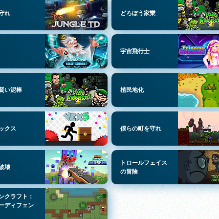
守れ
どろぼう家業
宇宙飛行士
賢い泥棒
植民地化
ックス
僕らの町を守れ
トロールフェイス
破壊
の冒険
ンクラフト：
ーディフェン