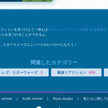
トコレクションを見つけよう！例えば
スターウォーズ：レゴ帝国 vs 反逆者た
ームを見つけることができるよ。
、スターウォーズユニバースのヒーローになろう！
関連したカテゴリー
レゴ・スターウォーズ
3
最速リアクション
699
i seimei
Kukki seimei
Riyou kiyaku
私たちに関して