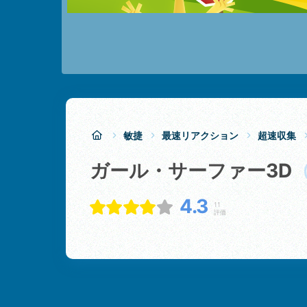
敏捷
最速リアクション
超速収集
ガール・サーファー3D
4.3
11
評価