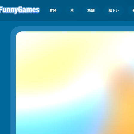
冒険
車
格闘
脳トレ