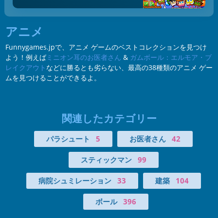
アニメ
Funnygames.jpで、アニメ ゲームのベストコレクションを見つけ
よう！例えば
ミニオン耳のお医者さん
&
ガムボール：エルモア・ブ
レイクアウト
などに勝るとも劣らない、最高の38種類のアニメ ゲー
ムを見つけることができるよ。
関連したカテゴリー
パラシュート
5
お医者さん
42
スティックマン
99
病院シュミレーション
33
建築
104
ボール
396