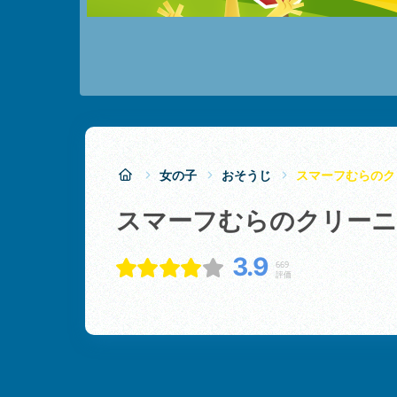
女の子
おそうじ
スマーフむらのク
スマーフむらのクリー
3.9
669
評価