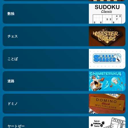
数独
チェス
ことば
迷路
ドミノ
ヤートゼー