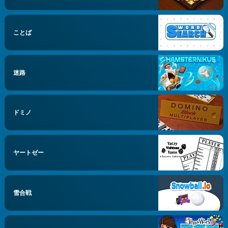
ことば
迷路
ドミノ
ヤートゼー
雪合戦