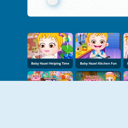
Baby Hazel Helping Time
Baby Hazel Kitchen Fun
Baby Hazel Tea Party
Baby Hazel Doctor Dress Up