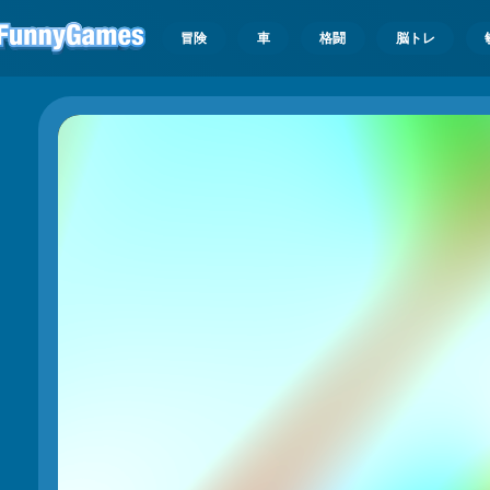
冒険
車
格闘
脳トレ