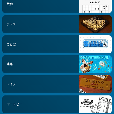
数独
チェス
ことば
迷路
ドミノ
ヤートゼー