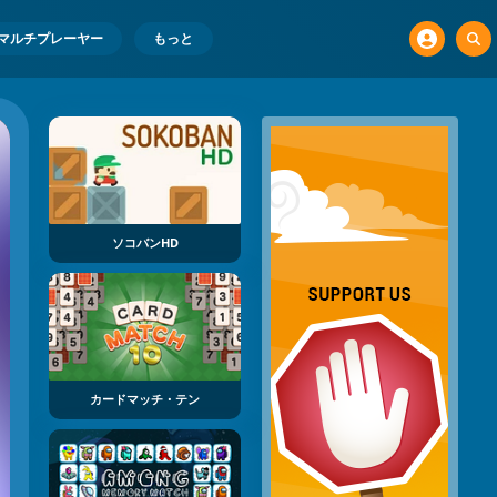
マルチプレーヤー
もっと
ソコバンHD
カードマッチ・テン