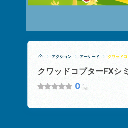
アクション
アーケード
クワッドコ
クワッドコプターFXシ
0
0
評価