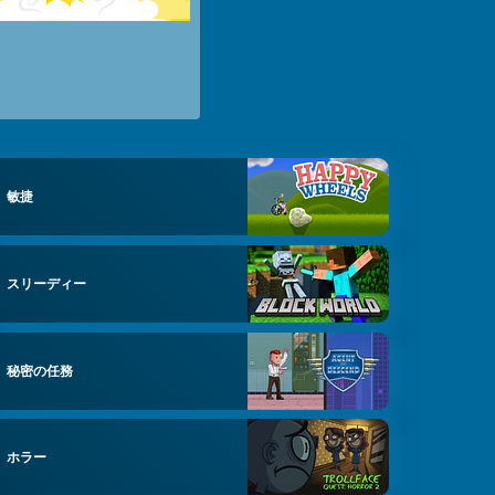
敏捷
スリーディー
秘密の任務
ホラー