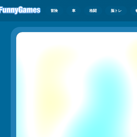
冒険
車
格闘
脳トレ