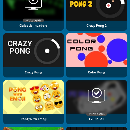
パソコンのみ
Galactic Invaders
Crazy Pong 2
Crazy Pong
Color Pong
パソコンのみ
Pong With Emoji
FZ PinBall