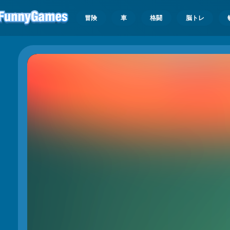
冒険
車
格闘
脳トレ