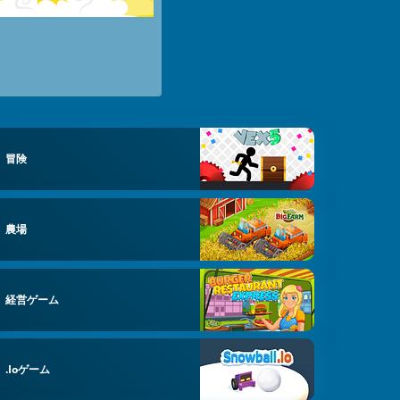
冒険
農場
経営ゲーム
.ioゲーム