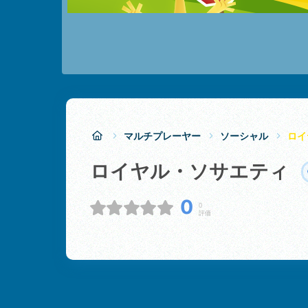
マルチプレーヤー
ソーシャル
ロイ
ロイヤル・ソサエティ
0
0
評価