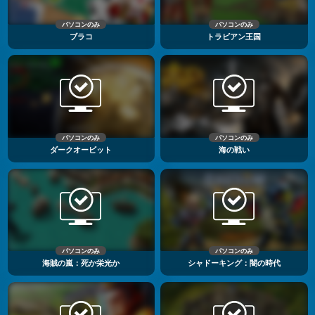
パソコンのみ
パソコンのみ
ブラコ
トラビアン王国
パソコンのみ
パソコンのみ
ダークオービット
海の戦い
パソコンのみ
パソコンのみ
海賊の嵐：死か栄光か
シャドーキング：闇の時代