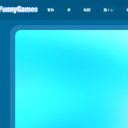
冒険
車
格闘
脳トレ