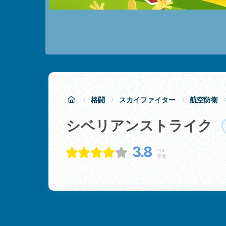
格闘
スカイファイター
航空防衛
シベリアンストライク
3.8
114
評価