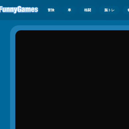
冒険
車
格闘
脳トレ